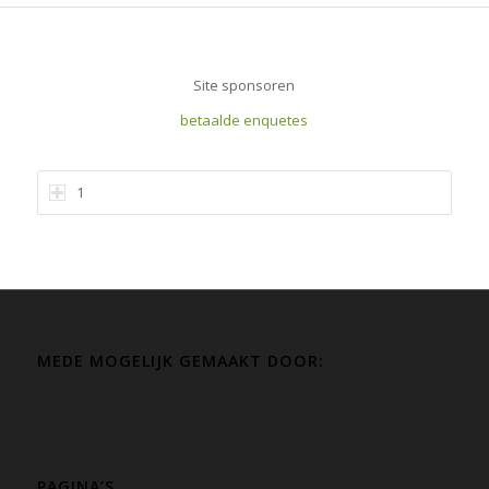
Site sponsoren
betaalde enquetes
1
MEDE MOGELIJK GEMAAKT DOOR:
PAGINA’S