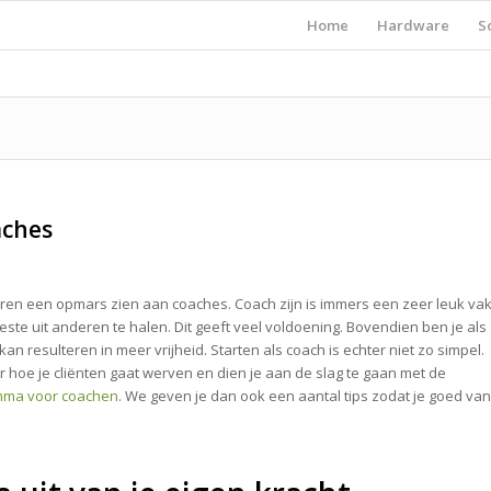
Home
Hardware
S
aches
jaren een opmars zien aan coaches. Coach zijn is immers een zeer leuk vak
beste uit anderen te halen. Dit geeft veel voldoening. Bovendien ben je als
 kan resulteren in meer vrijheid. Starten als coach is echter niet zo simpel.
r hoe je cliënten gaat werven en dien je aan de slag te gaan met de
ma voor coachen
. We geven je dan ook een aantal tips zodat je goed van