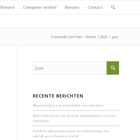
oftware
Computer winkel
Nieuws
Contact
U bevindt zich hier:
Home
/
2023
/
juni
.
RECENTE BERICHTEN
Waarom blijf je nog steeds bellen voor afspraken?
Hulp bij het kiezen van de juiste salarissoftware voor jouw
organisatie
Inzicht in softwareoplossingen ter ondersteuning van
zakelijk succes binnen je bedrijf