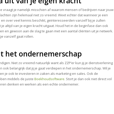
a uit van je eigen kracht
. Je vraagt je namelijk misschien af waarom mensen of bedrijven naar jouw
achten zijn helemaal niet zo vreemd. Weet echter dat wanneer je een
n over veel kennis beschikt, geïnteresseerden vanzelf bij je zullen
 je altijd van je eigen kracht uitgaat. Houd het in de beginfase dan ook
en en gewoon aan de slag te gaan met een aantal cliënten uit je netwerk.
je vanzelf gaat rollen.
t het ondernemerschap
digen. Niet zo vreemd natuurlijk want als ZZP’er kun jij je dienstverlening
 ook belangrijk dat jij je gaat verdiepen in het ondernemerschap. Wil je
en je ook te investeren in zaken als marketing en sales. Ook de
bben middels de juiste
Boekhoudsoftware
. Stort je dan ook niet direct vol
leren denken en werken als een echte ondernemer.