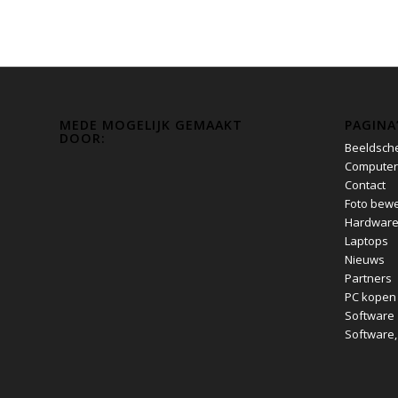
MEDE MOGELIJK GEMAAKT
PAGINA
DOOR:
Beeldsch
Computer
Contact
Foto bewe
Hardwar
Laptops
Nieuws
Partners
PC kopen
Software
Software