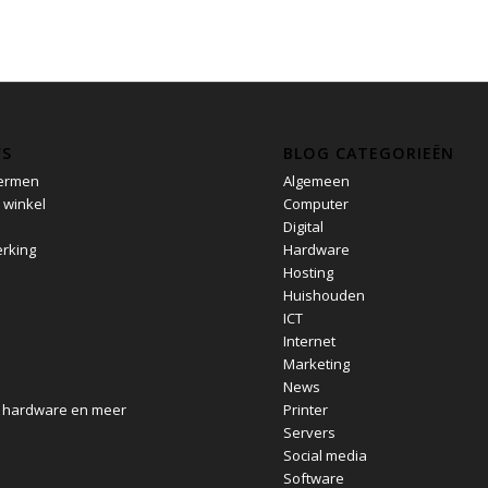
’S
BLOG CATEGORIEËN
ermen
Algemeen
 winkel
Computer
Digital
rking
Hardware
e
Hosting
Huishouden
ICT
Internet
Marketing
News
, hardware en meer
Printer
Servers
Social media
Software