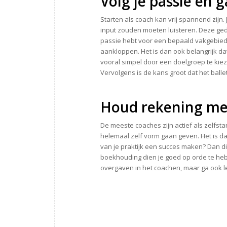
Volg je passie en g
Starten als coach kan vrij spannend zijn
input zouden moeten luisteren. Deze ged
passie hebt voor een bepaald vakgebied e
aankloppen. Het is dan ook belangrijk dat
vooral simpel door een doelgroep te kiez
Vervolgens is de kans groot dat het ballet
Houd rekening me
De meeste coaches zijn actief als zelfstan
helemaal zelf vorm gaan geven. Het is dan
van je praktijk een succes maken? Dan di
boekhouding dien je goed op orde te he
overgaven in het coachen, maar ga ook 