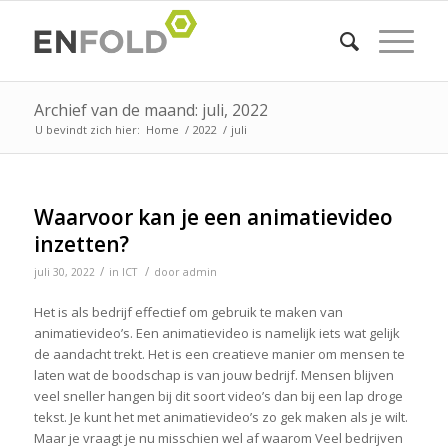
Archief van de maand: juli, 2022
U bevindt zich hier:
Home
/
2022
/
juli
Waarvoor kan je een animatievideo
inzetten?
/
/
juli 30, 2022
in
ICT
door
admin
Het is als bedrijf effectief om gebruik te maken van
animatievideo’s. Een animatievideo is namelijk iets wat gelijk
de aandacht trekt. Het is een creatieve manier om mensen te
laten wat de boodschap is van jouw bedrijf. Mensen blijven
veel sneller hangen bij dit soort video’s dan bij een lap droge
tekst. Je kunt het met animatievideo’s zo gek maken als je wilt.
Maar je vraagt je nu misschien wel af waarom Veel bedrijven