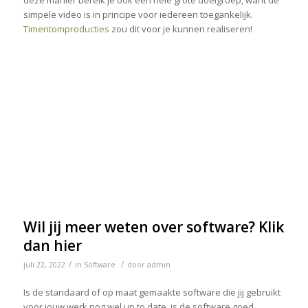
deze manier bereik je ook een hele grote doelgroep, want de
simpele video is in principe voor iedereen toegankelijk.
Timentomproducties
zou dit voor je kunnen realiseren!
Wil jij meer weten over software? Klik
dan hier
/
/
juli 22, 2022
in
Software
door
admin
Is de standaard of op maat gemaakte software die jij gebruikt
voor jouw werk nog wel up to date, is de software goed