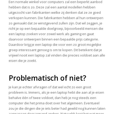
Een normale winkel voor computers zal een beperkt aanbod
hebben dat is zo. Deze zal een aantal modellen hebben
uitgezocht van fabrikanten welke zij denken dat ze ze goed
verkopen kunnen. Die fabrikanten hebben al hun ontwerpen
zo gemaakt dat ze winstgevend zullen zijn. Dat wil zeggen, je
richt je op een bepaalde doelgroep, bijvoorbeeld mensen die
een laptop zoeken voor zowel werk als gaming en gaat
daarvoor ontwerpen binnen een bepaalde prijs categorie.
Daardoor krijg je een laptop die voor een zo groot mogelijke
groep interessant genoeg is om te kopen. Dit betekent dat je
vrijwel nooit een laptop zal vinden die precies voldoet aan alle
eisen die je zoekt.
Problematisch of niet?
Je kan je echter afvragen of dat wel echt zo een groot
probleem is. Immers, als je een laptop hebt die aan al je eisen
behalve één of twee voldoet, dan heb je nog steeds een
computer die het prima doet over het algemeen. Eventueel
zou je die dingen die je iets beter had gewild nog kunnen laten
aanpassen door iemand anders. Natuurlijk kost het wat meer