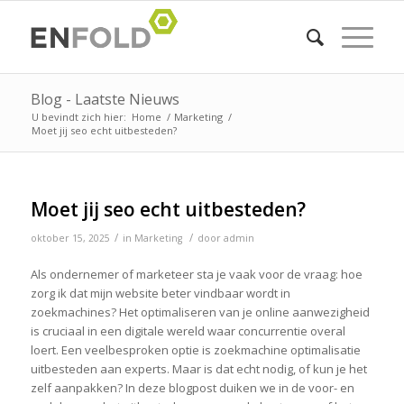
Blog - Laatste Nieuws
U bevindt zich hier:
Home
/
Marketing
/
Moet jij seo echt uitbesteden?
Moet jij seo echt uitbesteden?
/
/
oktober 15, 2025
in
Marketing
door
admin
Als ondernemer of marketeer sta je vaak voor de vraag: hoe
zorg ik dat mijn website beter vindbaar wordt in
zoekmachines? Het optimaliseren van je online aanwezigheid
is cruciaal in een digitale wereld waar concurrentie overal
loert. Een veelbesproken optie is zoekmachine optimalisatie
uitbesteden aan experts. Maar is dat echt nodig, of kun je het
zelf aanpakken? In deze blogpost duiken we in de voor- en