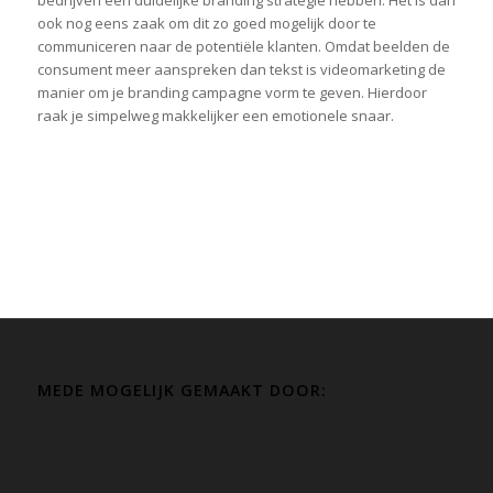
bedrijven een duidelijke branding strategie hebben. Het is dan
ook nog eens zaak om dit zo goed mogelijk door te
communiceren naar de potentiële klanten. Omdat beelden de
consument meer aanspreken dan tekst is videomarketing de
manier om je branding campagne vorm te geven. Hierdoor
raak je simpelweg makkelijker een emotionele snaar.
MEDE MOGELIJK GEMAAKT DOOR: