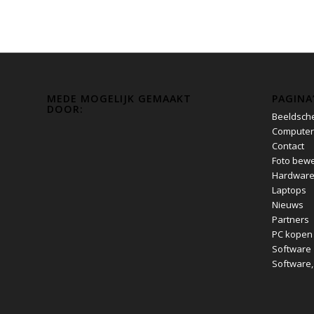
MEDE MOGELIJK GEMAAKT
PAGINA
DOOR:
Beeldsch
Computer
Contact
Foto bewe
Hardwar
Laptops
Nieuws
Partners
PC kopen
Software
Software