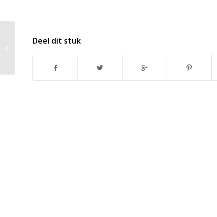
Deel dit stuk
Waarom zelf een laptop
samenstellen