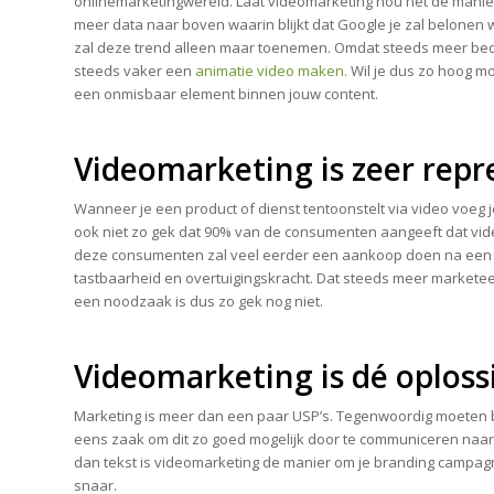
onlinemarketingwereld. Laat videomarketing nou net dé manier
meer data naar boven waarin blijkt dat Google je zal belonen 
zal deze trend alleen maar toenemen. Omdat steeds meer bed
steeds vaker een
animatie video maken.
Wil je dus zo hoog m
een onmisbaar element binnen jouw content.
Videomarketing is zeer repr
Wanneer je een product of dienst tentoonstelt via video voeg j
ook niet zo gek dat 90% van de consumenten aangeeft dat vid
deze consumenten zal veel eerder een aankoop doen na een vi
tastbaarheid en overtuigingskracht. Dat steeds meer marketeer
een noodzaak is dus zo gek nog niet.
Videomarketing is dé oploss
Marketing is meer dan een paar USP’s. Tegenwoordig moeten be
eens zaak om dit zo goed mogelijk door te communiceren naa
dan tekst is videomarketing de manier om je branding campag
snaar.