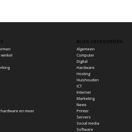
’S
BLOG CATEGORIEËN
ermen
Algemeen
 winkel
Computer
Digital
rking
Hardware
e
Hosting
Huishouden
ICT
Internet
Marketing
News
, hardware en meer
Printer
Servers
Social media
Software