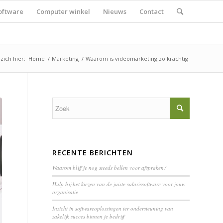
oftware
Computer winkel
Nieuws
Contact
zich hier:
Home
/
Marketing
/
Waarom is videomarketing zo krachtig
RECENTE BERICHTEN
Waarom blijf je nog steeds bellen voor afspraken?
Hulp bij het kiezen van de juiste salarissoftware voor jouw
organisatie
Inzicht in softwareoplossingen ter ondersteuning van
zakelijk succes binnen je bedrijf