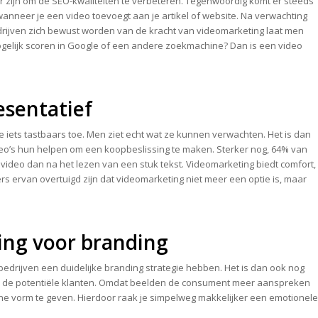
 zijn om de SEO-kwaliteiten te verbeteren. Tegenwoordig komt er steeds
wanneer je een video toevoegt aan je artikel of website. Na verwachting
rijven zich bewust worden van de kracht van videomarketing laat men
ogelijk scoren in Google of een andere zoekmachine? Dan is een video
esentatief
e iets tastbaars toe. Men ziet echt wat ze kunnen verwachten. Het is dan
eo’s hun helpen om een koopbeslissing te maken. Sterker nog, 64% van
deo dan na het lezen van een stuk tekst. Videomarketing biedt comfort,
s ervan overtuigd zijn dat videomarketing niet meer een optie is, maar
ing voor branding
drijven een duidelijke branding strategie hebben. Het is dan ook nog
r de potentiële klanten. Omdat beelden de consument meer aanspreken
ne vorm te geven. Hierdoor raak je simpelweg makkelijker een emotionele