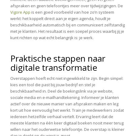
afspraken en geen telefoontjes meer over tijdwijzigingen. De
Vigore App
is een goed voorbeeld van hoe zo’n systeem
werkt: het koppelt direct aan je eigen agenda, houdt je
beschikbaarheid automatisch bij en communiceert zelfstandig
met je klanten. Het resultaat is een soepel proces waarbij jij je
kunt richten op wat echt belangrijk is: je werk.
Praktische stappen naar
digitale transformatie
Overstappen hoeft echt niet ingewikkeld te zijn. Begin simpel:
kies een tool die past bij jouw bedrijf en stel je
beschikbaarheid in. Deel de boekingslink via je website,
sociale media en e-mailhandtekening. Informeer je klanten
actief over de nieuwe manier van afspraken maken en leg
kort uit hoe eenvoudig het werkt. Train je medewerkers zodat
iedereen hetzelfde verhaal vertelt. Ervaring leert dat de
meeste klanten na één keer digitaal boeken nooit meer terug
willen naar het ouderwetse telefoontje. De overstap is kleiner
dan je denkt en de winst is groot.