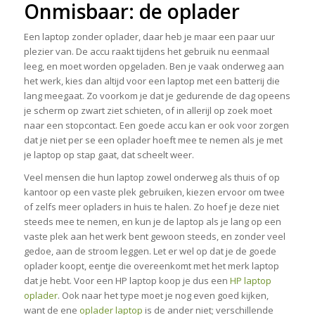
Onmisbaar: de oplader
Een laptop zonder oplader, daar heb je maar een paar uur
plezier van. De accu raakt tijdens het gebruik nu eenmaal
leeg, en moet worden opgeladen. Ben je vaak onderweg aan
het werk, kies dan altijd voor een laptop met een batterij die
lang meegaat. Zo voorkom je dat je gedurende de dag opeens
je scherm op zwart ziet schieten, of in allerijl op zoek moet
naar een stopcontact. Een goede accu kan er ook voor zorgen
dat je niet per se een oplader hoeft mee te nemen als je met
je laptop op stap gaat, dat scheelt weer.
Veel mensen die hun laptop zowel onderweg als thuis of op
kantoor op een vaste plek gebruiken, kiezen ervoor om twee
of zelfs meer opladers in huis te halen. Zo hoef je deze niet
steeds mee te nemen, en kun je de laptop als je lang op een
vaste plek aan het werk bent gewoon steeds, en zonder veel
gedoe, aan de stroom leggen. Let er wel op dat je de goede
oplader koopt, eentje die overeenkomt met het merk laptop
dat je hebt. Voor een HP laptop koop je dus een
HP laptop
oplader
. Ook naar het type moet je nog even goed kijken,
want de ene
oplader laptop
is de ander niet; verschillende