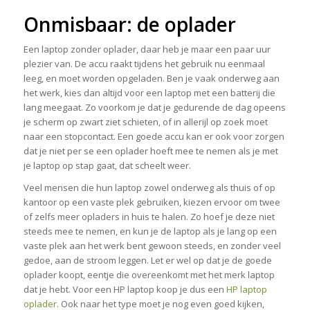
Onmisbaar: de oplader
Een laptop zonder oplader, daar heb je maar een paar uur
plezier van. De accu raakt tijdens het gebruik nu eenmaal
leeg, en moet worden opgeladen. Ben je vaak onderweg aan
het werk, kies dan altijd voor een laptop met een batterij die
lang meegaat. Zo voorkom je dat je gedurende de dag opeens
je scherm op zwart ziet schieten, of in allerijl op zoek moet
naar een stopcontact. Een goede accu kan er ook voor zorgen
dat je niet per se een oplader hoeft mee te nemen als je met
je laptop op stap gaat, dat scheelt weer.
Veel mensen die hun laptop zowel onderweg als thuis of op
kantoor op een vaste plek gebruiken, kiezen ervoor om twee
of zelfs meer opladers in huis te halen. Zo hoef je deze niet
steeds mee te nemen, en kun je de laptop als je lang op een
vaste plek aan het werk bent gewoon steeds, en zonder veel
gedoe, aan de stroom leggen. Let er wel op dat je de goede
oplader koopt, eentje die overeenkomt met het merk laptop
dat je hebt. Voor een HP laptop koop je dus een
HP laptop
oplader
. Ook naar het type moet je nog even goed kijken,