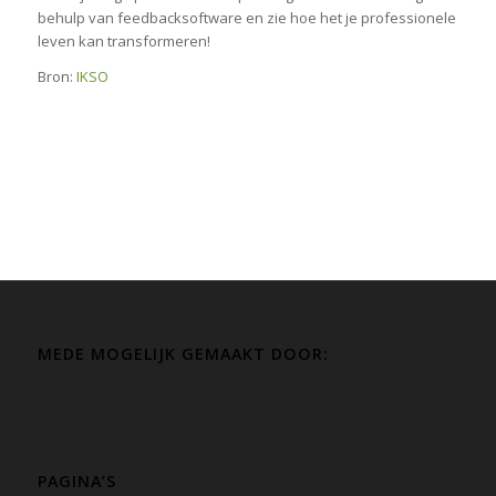
behulp van feedbacksoftware en zie hoe het je professionele
leven kan transformeren!
Bron:
IKSO
MEDE MOGELIJK GEMAAKT DOOR:
PAGINA’S