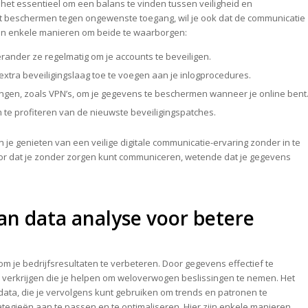
s het essentieel om een balans te vinden tussen veiligheid en
ilt beschermen tegen ongewenste toegang, wil je ook dat de communicatie
ijn enkele manieren om beide te waarborgen:
ander ze regelmatig om je accounts te beveiligen.
xtra beveiligingslaag toe te voegen aan je inlogprocedures.
ngen, zoals VPN’s, om je gegevens te beschermen wanneer je online bent
te profiteren van de nieuwste beveiligingspatches.
 je genieten van een veilige digitale communicatie-ervaring zonder in te
or dat je zonder zorgen kunt communiceren, wetende dat je gegevens
van data analyse voor betere
om je bedrijfsresultaten te verbeteren. Door gegevens effectief te
n verkrijgen die je helpen om weloverwogen beslissingen te nemen. Het
data, die je vervolgens kunt gebruiken om trends en patronen te
 strategieën aan te passen en te optimaliseren. Hier zijn enkele manieren