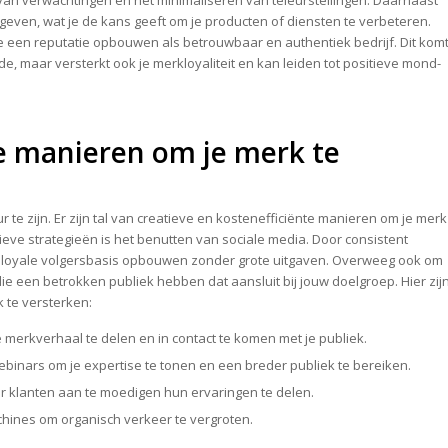
 van verwachtingen en het minimaliseren van teleurstellingen. Daarnaast
even, wat je de kans geeft om je producten of diensten te verbeteren.
 je een reputatie opbouwen als betrouwbaar en authentiek bedrijf. Dit kom
e, maar versterkt ook je merkloyaliteit en kan leiden tot positieve mond-
e manieren om je merk te
r te zijn. Er zijn tal van creatieve en kostenefficiënte manieren om je merk
ieve strategieën is het benutten van sociale media. Door consistent
en loyale volgersbasis opbouwen zonder grote uitgaven. Overweeg ook om
e een betrokken publiek hebben dat aansluit bij jouw doelgroep. Hier zij
k te versterken:
 merkverhaal te delen en in contact te komen met je publiek.
inars om je expertise te tonen en een breder publiek te bereiken.
 klanten aan te moedigen hun ervaringen te delen.
hines om organisch verkeer te vergroten.