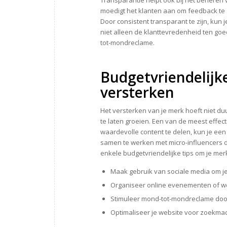
Transparantie helpt ook bij het beheren
moedigt het klanten aan om feedback te g
Door consistent transparant te zijn, kun
niet alleen de klanttevredenheid ten goed
tot-mondreclame.
Budgetvriendelijk
versterken
Het versterken van je merk hoeft niet duu
te laten groeien. Een van de meest effect
waardevolle content te delen, kun je e
samen te werken met micro-influencers di
enkele budgetvriendelijke tips om je mer
Maak gebruik van sociale media om je
Organiseer online evenementen of web
Stimuleer mond-tot-mondreclame door
Optimaliseer je website voor zoekmac