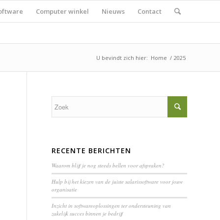
oftware
Computer winkel
Nieuws
Contact
U bevindt zich hier:
Home
/
2025
RECENTE BERICHTEN
Waarom blijf je nog steeds bellen voor afspraken?
Hulp bij het kiezen van de juiste salarissoftware voor jouw
organisatie
Inzicht in softwareoplossingen ter ondersteuning van
zakelijk succes binnen je bedrijf