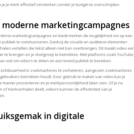
je je merk effectief versterken zonder je budget te overschrijden.
 in moderne marketingcampagnes
 moderne marketingcampagnes en biedt merken de mogelijkheid om op een
publiek te communiceren. Dankzij de visuele en auditieve elementen
alen vertellen die tekst alleen niet kan overbrengen. Dit maakt video ee
r te brengen en je doelgroep te betrekken. Met platforms zoals YouTube
an ooit om video’s te delen en een breed publiek te bereiken.
 zichtbaarheid in zoekmachines te verbeteren, aangezien zoekmachines
gebruikers betrokken houdt. Door gebruik te maken van video kun je
 manier presenteren en je merkpersoonlijkheid laten zien. Of je nu
 of merkverhalen deelt, video’s kunnen de effectiviteit van je
en.
uiksgemak in digitale