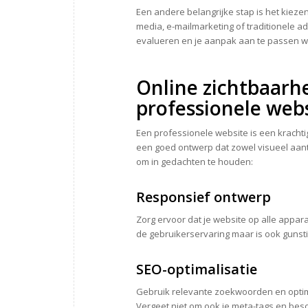
Een andere belangrijke stap is het kiezen
media, e-mailmarketing of traditionele adv
evalueren en je aanpak aan te passen waa
Online zichtbaarh
professionele web
Een professionele website is een krachtig
een goed ontwerp dat zowel visueel aantre
om in gedachten te houden:
Responsief ontwerp
Zorg ervoor dat je website op alle appar
de gebruikerservaring maar is ook gunsti
SEO-optimalisatie
Gebruik relevante zoekwoorden en optim
Vergeet niet om ook je meta-tags en besc