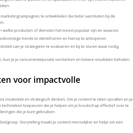
etten:
marketingcampagnes te ontwikkelen die beter aansluiten bij de
en.
n welke producten of diensten het meest populair zijn en waarom.
komstige trends te identificeren en hierop te anticiperen.
tiviteit van je strategieën te evalueren en bij te sturen waar nodig.
n, kun je je concurrentiepositie versterken en betere resultaten behalen.
ken voor impactvolle
st creativiteit en strategisch denken. Om je content te laten opvallen en je
de technieken toepassen die je helpen om je boodschap effectief over te
deringen die je kunt gebruiken:
doelgroep. Storytelling maakt je content menselijker en helpt om een