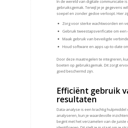
In de wereld van digitale communicatie i
gebruiksgemak. Terwijl je je gegevens w
soepel en zonder gedoe verloopt. Hier z
Zorg voor sterke wachtwoorden en ver
Gebruik tweestapsverificatie om een e
Maak gebruik van beveiligde verbindi
Houd software en apps up-to-date om 
Door deze maatregelen te integreren, kun
boeten op gebruiksgemak. Dit zorgt ervo
goed beschermd zijn.
Efficiënt gebruik 
resultaten
Data-analyse is een krachtig hulpmiddel 
analyseren, kun je waardevolle inzichte
begint met het verzamelen van de juiste 
identificeren. Dit stelt je in staat om je