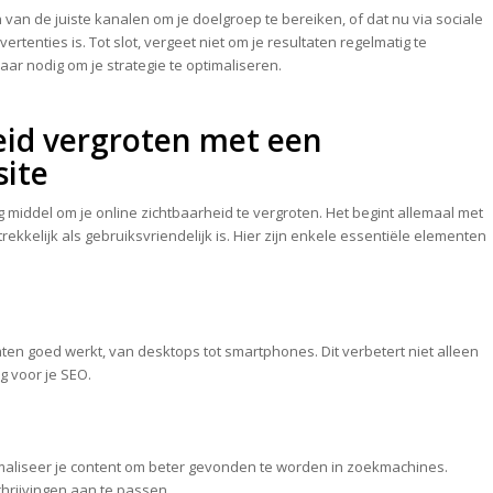
 van de juiste kanalen om je doelgroep te bereiken, of dat nu via sociale
ertenties is. Tot slot, vergeet niet om je resultaten regelmatig te
r nodig om je strategie te optimaliseren.
eid vergroten met een
site
 middel om je online zichtbaarheid te vergroten. Het begint allemaal met
kkelijk als gebruiksvriendelijk is. Hier zijn enkele essentiële elementen
aten goed werkt, van desktops tot smartphones. Dit verbetert niet alleen
g voor je SEO.
aliseer je content om beter gevonden te worden in zoekmachines.
hrijvingen aan te passen.