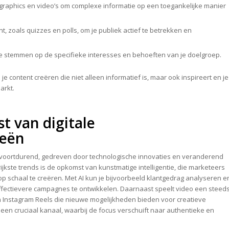
graphics en video’s om complexe informatie op een toegankelijke manier
, zoals quizzes en polls, om je publiek actief te betrekken en
.
 te stemmen op de specifieke interesses en behoeften van je doelgroep.
e content creëren die niet alleen informatief is, maar ook inspireert en je
arkt.
t van digitale
ieën
n voortdurend, gedreven door technologische innovaties en veranderend
kste trends is de opkomst van kunstmatige intelligentie, die marketeers
p schaal te creëren. Met AI kun je bijvoorbeeld klantgedrag analyseren e
fectievere campagnes te ontwikkelen. Daarnaast speelt video een steed
en Instagram Reels die nieuwe mogelijkheden bieden voor creatieve
 een cruciaal kanaal, waarbij de focus verschuift naar authentieke en