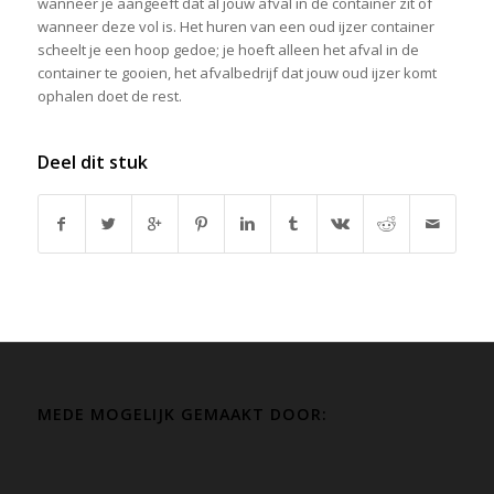
wanneer je aangeeft dat al jouw afval in de container zit of
wanneer deze vol is. Het huren van een oud ijzer container
scheelt je een hoop gedoe; je hoeft alleen het afval in de
container te gooien, het afvalbedrijf dat jouw oud ijzer komt
ophalen doet de rest.
Deel dit stuk
MEDE MOGELIJK GEMAAKT DOOR: