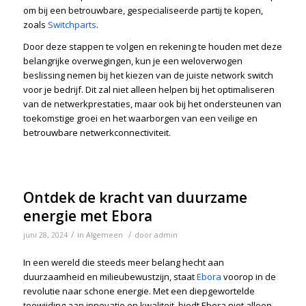
om bij een betrouwbare, gespecialiseerde partij te kopen,
zoals
Switchparts
.
Door deze stappen te volgen en rekening te houden met deze
belangrijke overwegingen, kun je een weloverwogen
beslissing nemen bij het kiezen van de juiste network switch
voor je bedrijf. Dit zal niet alleen helpen bij het optimaliseren
van de netwerkprestaties, maar ook bij het ondersteunen van
toekomstige groei en het waarborgen van een veilige en
betrouwbare netwerkconnectiviteit.
Ontdek de kracht van duurzame
energie met Ebora
/
/
juni 28, 2024
in
Algemeen
door
admin
In een wereld die steeds meer belang hecht aan
duurzaamheid en milieubewustzijn, staat
Ebora
voorop in de
revolutie naar schone energie. Met een diepgewortelde
toewijding aan innovatie en kwaliteit, biedt Ebora niet alleen