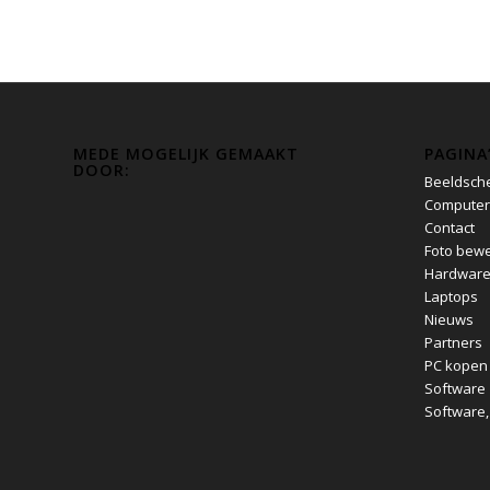
MEDE MOGELIJK GEMAAKT
PAGINA
DOOR:
Beeldsch
Computer
Contact
Foto bewe
Hardwar
Laptops
Nieuws
Partners
PC kopen
Software
Software