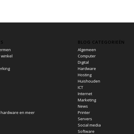
’S
BLOG CATEGORIEËN
ermen
Algemeen
 winkel
Computer
Digital
rking
Hardware
e
Hosting
Huishouden
ICT
Internet
Marketing
News
, hardware en meer
Printer
Servers
Social media
Software