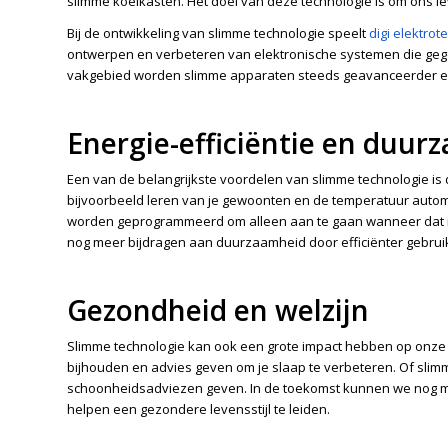
slimme koelkasten. Het doel van deze technologie is om ons le
Bij de ontwikkeling van slimme technologie speelt
digi elektrot
ontwerpen en verbeteren van elektronische systemen die geg
vakgebied worden slimme apparaten steeds geavanceerder en
Energie-efficiëntie en duur
Een van de belangrijkste voordelen van slimme technologie i
bijvoorbeeld leren van je gewoonten en de temperatuur autom
worden geprogrammeerd om alleen aan te gaan wanneer dat n
nog meer bijdragen aan duurzaamheid door efficiënter gebru
Gezondheid en welzijn
Slimme technologie kan ook een grote impact hebben op onze
bijhouden en advies geven om je slaap te verbeteren. Of slim
schoonheidsadviezen geven. In de toekomst kunnen we nog 
helpen een gezondere levensstijl te leiden.