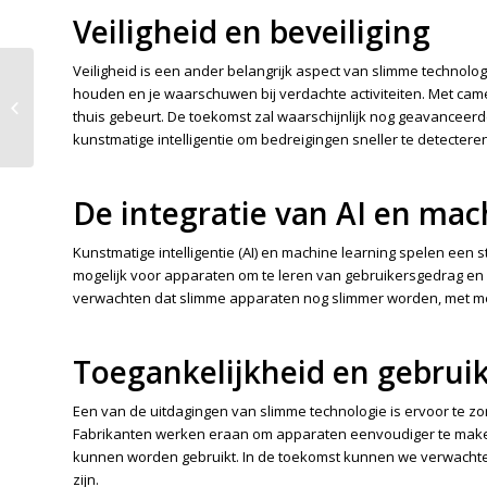
Veiligheid en beveiliging
Veiligheid is een ander belangrijk aspect van slimme technolog
Hoe digitalisering
houden en je waarschuwen bij verdachte activiteiten. Met camera
bedrijven helpt
thuis gebeurt. De toekomst zal waarschijnlijk nog geavanceer
efficiënter te werken
kunstmatige intelligentie om bedreigingen sneller te detecteren
De integratie van AI en mac
Kunstmatige intelligentie (AI) en machine learning spelen een 
mogelijk voor apparaten om te leren van gebruikersgedrag en
verwachten dat slimme apparaten nog slimmer worden, met mee
Toegankelijkheid en gebru
Een van de uitdagingen van slimme technologie is ervoor te zor
Fabrikanten werken eraan om apparaten eenvoudiger te maken
kunnen worden gebruikt. In de toekomst kunnen we verwachten 
zijn.