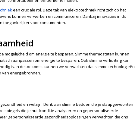
ven comfortabeler en efficiënter te maken.
echniek
een cruciale rol. Deze tak van elektrotechniek richt zich op het
evens kunnen verwerken en communiceren. Dankzij innovaties in dit
 toegankelijker voor consumenten.
zaamheid
s de mogelijkheid om energie te besparen. Slimme thermostaten kunnen
atisch aanpassen om energie te besparen. Ook slimme verlichting kan
odig is. In de toekomst kunnen we verwachten dat slimme technologieën
ik van energiebronnen.
 gezondheid en welzijn. Denk aan slimme bedden die je slaapgewoonten
me spiegels die je huidconditie analyseren en gepersonaliseerde
meer gepersonaliseerde gezondheidsoplossingen verwachten die ons