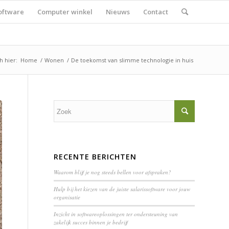
oftware
Computer winkel
Nieuws
Contact
h hier:
Home
/
Wonen
/
De toekomst van slimme technologie in huis
RECENTE BERICHTEN
Waarom blijf je nog steeds bellen voor afspraken?
Hulp bij het kiezen van de juiste salarissoftware voor jouw
organisatie
Inzicht in softwareoplossingen ter ondersteuning van
zakelijk succes binnen je bedrijf